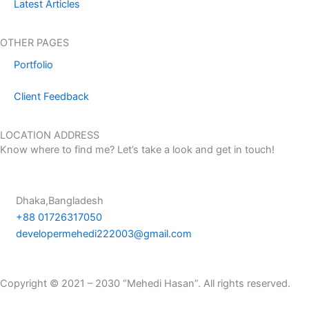
m
-
Latest Articles
m
e
OTHER PAGES
s
Portfolio
s
e
Client Feedback
n
g
LOCATION ADDRESS
e
Know where to find me? Let’s take a look and get in touch!
r
Dhaka,Bangladesh
+88 01726317050
developermehedi222003@gmail.com
Copyright © 2021 – 2030 “Mehedi Hasan”. All rights reserved.