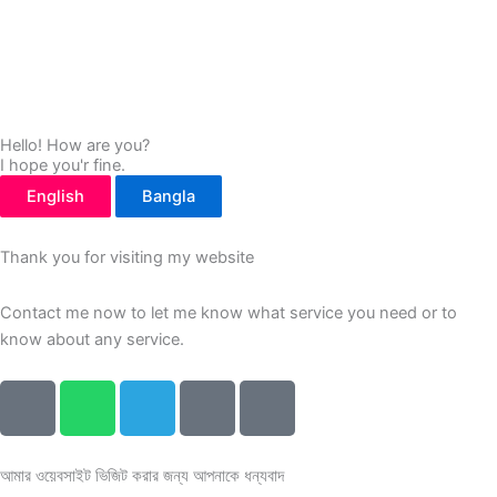
Privacy Policy
|
Terms & Condition
|
Refund Policy
Hello! How are you?
I hope you'r fine.
English
Bangla
Thank you for visiting my website
Contact me now to let me know what service you need or to
know about any service.
F
W
T
P
L
a
h
e
h
o
c
a
l
o
c
e
t
e
n
a
আমার ওয়েবসাইট ভিজিট করার জন্য আপনাকে ধন্যবাদ