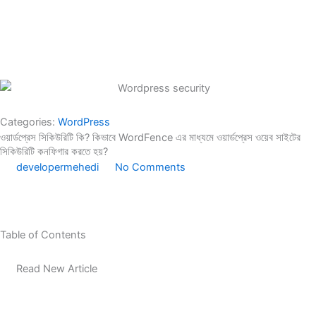
b
e
a
s
b
g
o
d
g
a
o
r
o
i
r
p
o
a
k
n
a
p
k
m
-
-
m
-
f
i
m
n
e
Categories:
WordPress
s
ওয়ার্ডপ্রেস সিকিউরিটি কি? কিভাবে WordFence এর মাধ্যমে ওয়ার্ডপ্রেস ওয়েব সাইটের
s
সিকিউরিটি কনফিগার করতে হয়?
developermehedi
No Comments
e
n
g
e
Table of Contents
r
Read New Article