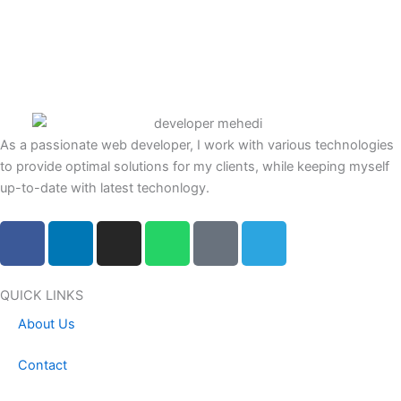
As a passionate web developer, I work with various technologies
to provide optimal solutions for my clients, while keeping myself
up-to-date with latest techonlogy.
F
L
I
W
F
T
a
i
n
h
a
e
c
n
s
a
c
l
e
k
t
t
e
e
QUICK LINKS
b
e
a
s
b
g
About Us
o
d
g
a
o
r
o
i
r
p
o
a
Contact
k
n
a
p
k
m