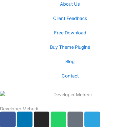
r
About Us
Client Feedback
Free Download
Buy Theme Plugins
Blog
Contact
Developer Mehedi
F
L
I
W
F
T
a
i
n
h
a
e
c
n
s
a
c
l
e
k
t
t
e
e